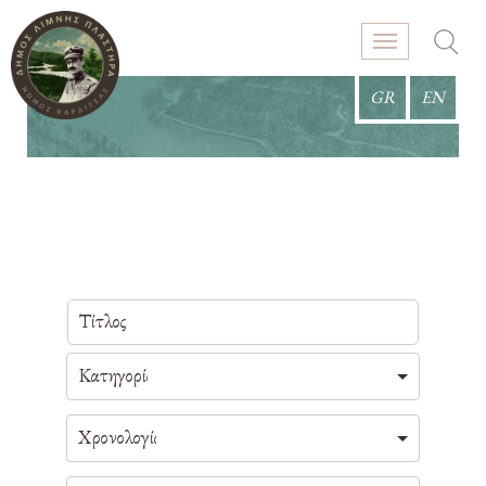
GR
EN