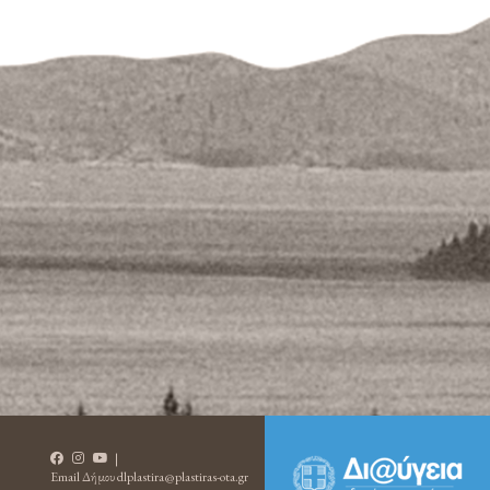
|
Email Δήμου
dlplastira@plastiras-ota.gr