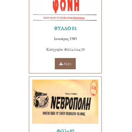
ΦΥΛΛΟ 01
Ιανουάριος 1985
Κατηγορία:
Φύλλα 1 έως 20
Λήψη
Φύλλο 02