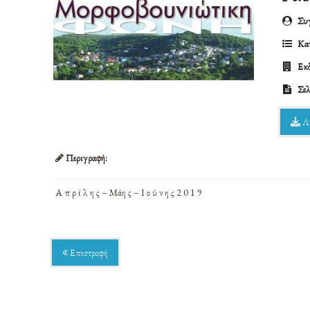
Συγ
Κατ
Εκδ
Σελ
Λ
Περιγραφή:
Α π ρ ί λ η ς – Μάη ς – Ι ο ύ ν η ς 2 0 1 9
Επιστροφή