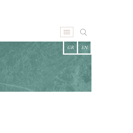
GR
EN