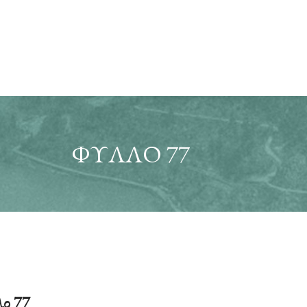
ΦΎΛΛΟ 77
ο 77