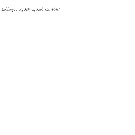
ου Συλλόγου της Αθήνας Κωδικός: 4547