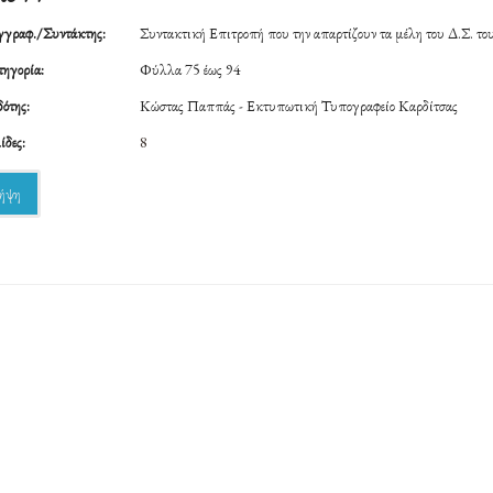
γραφ./Συντάκτης:
Συντακτική Επιτροπή που την απαρτίζουν τα μέλη του Δ.Σ. τ
ηγορία:
Φύλλα 75 έως 94
ότης:
Κώστας Παππάς - Εκτυπωτική Τυπογραφείο Καρδίτσας
ίδες:
8
ήψη