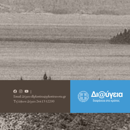
|
Email Δήμου
dlplastira@plastiras-ota.gr
Τηλέφωνο Δήμου
24413 52200