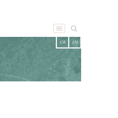
GR
EN