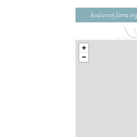
Αναλυτική λίστα ση
+
−