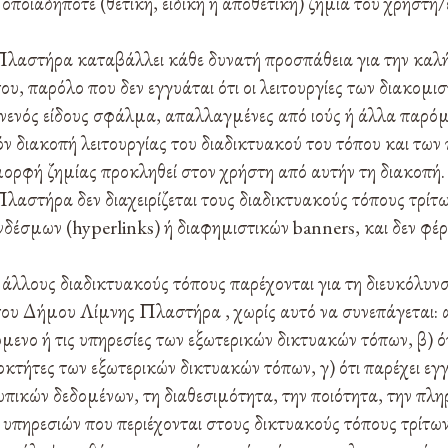
 οποιαδήποτε (θετική, ειδική ή αποθετική) ζημία του χρήστη
αστήρα καταβάλλει κάθε δυνατή προσπάθεια για την καλή 
υ, παρόλο που δεν εγγυάται ότι οι λειτουργίες των διακομιστ
νενός είδους σφάλμα, απαλλαγμένες από ιούς ή άλλα παρόμ
χόν διακοπή λειτουργίας του διαδικτυακού του τόπου και τω
μορφή ζημίας προκληθεί στον χρήστη από αυτήν τη διακοπή.
αστήρα δεν διαχειρίζεται τους διαδικτυακούς τόπους τρίτω
έσμων (hyperlinks) ή διαφημιστικών banners, και δεν φέρε
 άλλους διαδικτυακούς τόπους παρέχονται για τη διευκόλυν
ου Δήμου Λίμνης Πλαστήρα , χωρίς αυτό να συνεπάγεται: α) 
όμενο ή τις υπηρεσίες των εξωτερικών δικτυακών τόπων, β) 
ιοκτήτες των εξωτερικών δικτυακών τόπων, γ) ότι παρέχει εγ
πικών δεδομένων, τη διαθεσιμότητα, την ποιότητα, την πλη
υπηρεσιών που περιέχονται στους δικτυακούς τόπους τρίτων