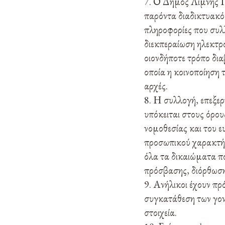
Ο Δήμος Λίμνης Πλ
παρόντα διαδικτυακό
πληροφορίες που συλλ
διεκπεραίωση ηλεκτρο
οιονδήποτε τρόπο δια
οποία η κοινοποίηση 
αρχές.
Η συλλογή, επεξερ
υπόκειται στους όρου
νομοθεσίας και του ε
προσωπικού χαρακτήρ
όλα τα δικαιώματα πο
πρόσβασης, διόρθωση
Ανήλικοι έχουν πρ
συγκατάθεση των γον
στοιχεία.