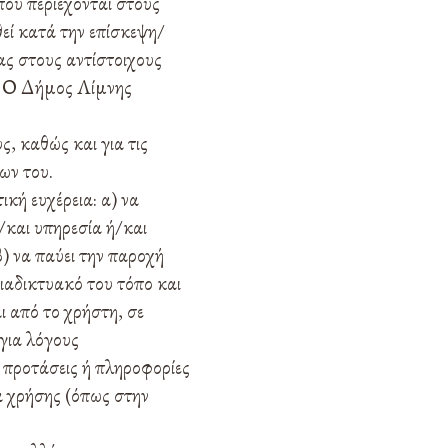
που περιέχονται στους
εί κατά την επίσκεψη/
ας στους αντίστοιχους
η. Ο Δήμος Λίμνης
, καθώς και για τις
ων του.
κή ευχέρεια: α) να
/και υπηρεσία ή/και
β) να παύει την παροχή
ιαδικτυακό του τόπο και
ι από το χρήστη, σε
 για λόγους
ς προτάσεις ή πληροφορίες
α χρήσης (όπως στην