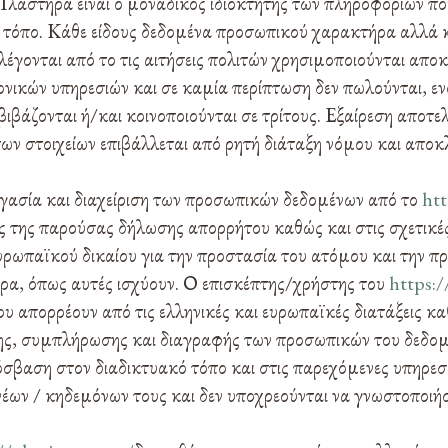
αστήρα είναι ο μοναδικός ιδιοκτήτης των πληροφοριών πο
 τόπο. Κάθε είδους δεδομένα προσωπικού χαρακτήρα αλλά κ
έγονται από το τις αιτήσεις πολιτών χρησιμοποιούνται αποκ
νικών υπηρεσιών και σε καμία περίπτωση δεν πωλούνται, ενο
βιβάζονται ή/και κοινοποιούνται σε τρίτους. Εξαίρεση αποτε
των στοιχείων επιβάλλεται από ρητή διάταξη νόμου και αποκλ
γασία και διαχείριση των προσωπικών δεδομένων από το
htt
ς της παρούσας δήλωσης απορρήτου καθώς και στις σχετικές
υρωπαϊκού δικαίου για την προστασία του ατόμου και την 
α, όπως αυτές ισχύουν. Ο επισκέπτης/χρήστης του
https:/
υ απορρέουν από τις ελληνικές και ευρωπαϊκές διατάξεις κ
ς, συμπλήρωσης και διαγραφής των προσωπικών του δεδομ
όσβαση στον διαδικτυακό τόπο και στις παρεχόμενες υπηρεσ
έων / κηδεμόνων τους και δεν υποχρεούνται να γνωστοποιή