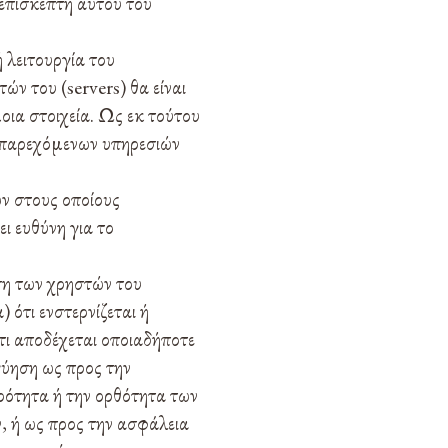
/επισκέπτη αυτού του
λειτουργία του
ών του (servers) θα είναι
οια στοιχεία. Ως εκ τούτου
ν παρεχόμενων υπηρεσιών
ν στους οποίους
ι ευθύνη για το
ση των χρηστών του
ότι ενστερνίζεται ή
ότι αποδέχεται οποιαδήποτε
γύηση ως προς την
ρότητα ή την ορθότητα των
, ή ως προς την ασφάλεια