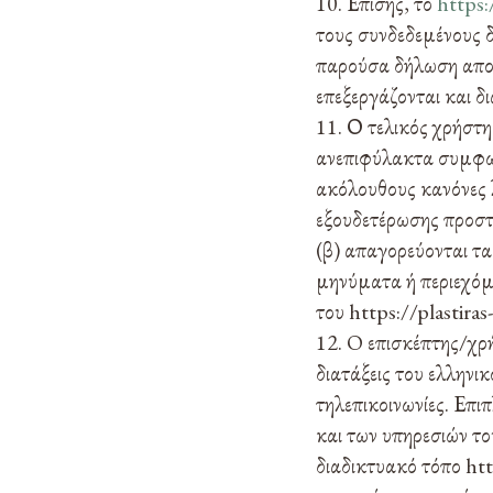
Επίσης, το
https:
τους συνδεδεμένους δ
παρούσα δήλωση απορ
επεξεργάζονται και δι
Ο τελικός χρήστης
ανεπιφύλακτα συμφων
ακόλουθους κανόνες 
εξουδετέρωσης προστ
(β) απαγορεύονται τ
μηνύματα ή περιεχόμε
του https://plastira
O επισκέπτης/χρή
διατάξεις του ελληνικ
τηλεπικοινωνίες. Επι
και των υπηρεσιών τ
διαδικτυακό τόπο htt