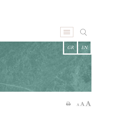
GR
EN