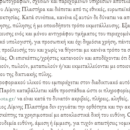
 φωτογραφιών, σχεδίων και παρεχόμενων υπηρεσιών αποτελε
υ Λίμνης Πλαστήρα και διέπεται από τις εθνικές, ευρωπαϊκές
οκτησίας. Κατά συνέπεια, κανένα εξ αυτών δε δύναται να απο
ησης, πώλησης ή με οποιοδήποτε τρόπο εκμετάλλευσης. Εξαι
υσης ενός και μόνου αντιγράφου τμήματος του περιεχομέν
κό υπολογιστή, για προσωπική και όχι δημόσια χρήση, πάντ
προέλευσής του και χωρίς να θίγονται με κανένα τρόπο τα 
ίας. Οι επισκέπτες/χρήστες κατανοούν και αποδέχονται ότι δ
ιούν, πωλούν, μεταπωλούν ή/και εκμεταλλεύονται με οποιο
ου της δικτυακής πύλης.
ροφοριακού υλικού που εμπεριέχεται στον διαδικτυακό αυτό
. Παρότι καταβάλλεται κάθε προσπάθεια ώστε οι πληροφορίε
-ota.gr/
να είναι κατά το δυνατόν ακριβείς, πλήρεις, αληθείς
μος Λίμνης Πλαστήρα δεν εγγυάται την ορθότητα και την ακ
ισκέπτης τα χρησιμοποιεί με αποκλειστικά δική του ευθύνη
υδεμία ευθύνη, άμεση ή έμμεση, για τυχόν απαιτήσεις νομικ