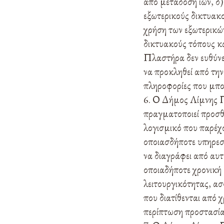
από μετάδοση ιών, δ)
εξωτερικούς δικτυακ
χρήση των εξωτερικών
δικτυακούς τόπους κα
Πλαστήρα δεν ευθύνετ
να προκληθεί από την
πληροφορίες που μπορ
Ο Δήμος Λίμνης Πλ
πραγματοποιεί προσθή
λογισμικό που παρέχο
οποιασδήποτε υπηρεσί
να διαγράφει από αυτ
οποιαδήποτε χρονική 
λειτουργικότητας, ασ
που διατίθενται από 
περίπτωση προστασί