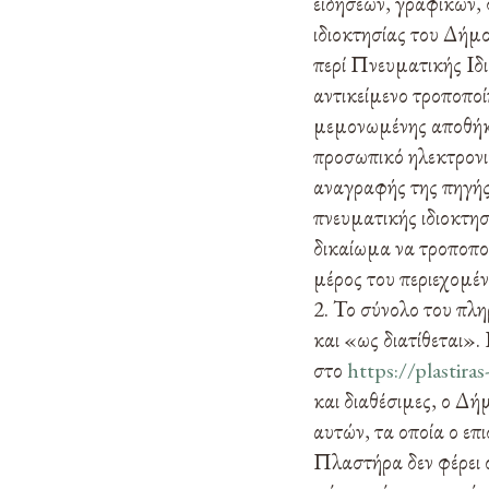
ειδήσεων, γραφικών,
ιδιοκτησίας του Δήμο
περί Πνευματικής Ιδι
αντικείμενο τροποποί
μεμονωμένης αποθήκε
προσωπικό ηλεκτρονι
αναγραφής της πηγής 
πνευματικής ιδιοκτησ
δικαίωμα να τροποπο
μέρος του περιεχομέν
Το σύνολο του πλη
και «ως διατίθεται»
στο
https://plastiras
και διαθέσιμες, ο Δή
αυτών, τα οποία ο επ
Πλαστήρα δεν φέρει ο