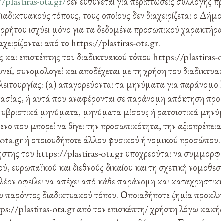
//plastiras-ota.gr/
δεν ευθύνεται για περιπτώσεις συλλογής
ιαδικτυακούς τόπους, τους οποίους δεν διαχειρίζεται ο Δή
ρήτου ισχύει μόνο για τα δεδομένα προσωπικού χαρακτήρα
αχειρίζονται από το https://plastiras-ota.gr.
 και επισκέπτης του διαδικτυακού τόπου https://plastiras-o
εί, συνομολογεί και αποδέχεται με τη χρήση του διαδικτυα
λειτουργίας: (α) απαγορεύονται τα μηνύματα για παράνομο 
ασίας, ή αυτά που αναφέρονται σε παράνομη απόκτηση προ
α υβριστικά μηνύματα, μηνύματα μίσους ή ρατσιστικά μην
νο που μπορεί να θίγει την προσωπικότητα, την αξιοπρέπει
s-ota.gr ή οποιουδήποτε άλλου φυσικού ή νομικού προσώπου.
στης του https://plastiras-ota.gr υποχρεούται να συμμορφώ
ού, ευρωπαϊκού και διεθνούς δικαίου και τη σχετική νομοθεσί
πλέον οφείλει να απέχει από κάθε παράνομη και καταχρηστικ
ου παρόντος διαδικτυακού τόπου. Οποιαδήποτε ζημία προκλ
ps://plastiras-ota.gr από τον επισκέπτη/ χρήστη λόγω κακή