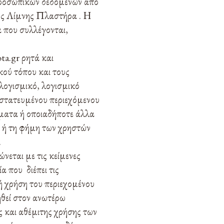
 προσωπικών δεδομένων από
μος Λίμνης Πλαστήρα . Η
 που συλλέγονται,
ta.gr ρητά και
κού τόπου και τους
λογισμικό, λογισμικό
στατευμένου περιεχόμενου
ύματα ή οποιαδήποτε άλλα
α ή τη φήμη των χρηστών
.
νεται με τις κείμενες
α που διέπει τις
ή χρήση του περιεχομένου
ηθεί στον ανωτέρω
ς και αθέμιτης χρήσης των