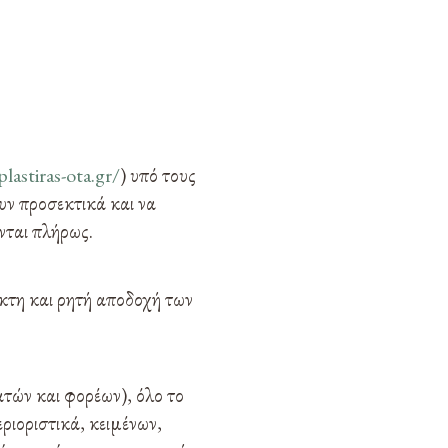
plastiras-ota.gr/
) υπό τους
υν προσεκτικά και να
νται πλήρως.
κτη και ρητή αποδοχή των
τών και φορέων), όλο το
ριοριστικά, κειμένων,