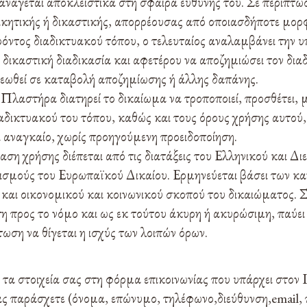
 ανάγεται αποκλειστικά στη σφαίρα ευθύνης του. Σε περίπτ
οικητικής ή δικαστικής, απορρέουσας από οποιασδήποτε μο
ρόντος διαδικτυακού τόπου, ο τελευταίος αναλαμβάνει την 
 δικαστική διαδικασία και αφετέρου να αποζημιώσει τον δια
εωθεί σε καταβολή αποζημίωσης ή άλλης δαπάνης.
λαστήρα διατηρεί το δικαίωμα να τροποποιεί, προσθέτει, μ
διαδικτυακού του τόπου, καθώς και τους όρους χρήσης αυτού,
ι αναγκαίο, χωρίς προηγούμενη προειδοποίηση.
η χρήσης διέπεται από τις διατάξεις του Ελληνικού και Δι
νισμούς του Ευρωπαϊκού Δικαίου. Ερμηνεύεται βάσει των κ
και οικονομικού και κοινωνικού σκοπού του δικαιώματος. 
ετη προς το νόμο και ως εκ τούτου άκυρη ή ακυρώσιμη, παύει 
τωση να θίγεται η ισχύς των λοιπών όρων.
α στοιχεία σας στη φόρμα επικοινωνίας που υπάρχει στον 
μας παράσχετε (όνομα, επώνυμο, τηλέφωνο,διεύθυνση,email,