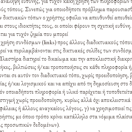
 ανάληψη ευθύνης, για τυχόν κακή χρήση των πληροφοριών 
ούς τόπους. Συνεπώς για οποιοδήποτε πρόβλημα παρουσιασθ
 δικτυακών τόπων ο χρήστης οφείλει να απευθυνθεί απευθεί
ι στους ιδιοκτήτες τους, οι οποίοι φέρουν τη σχετική ευθύν
αι για τυχόν ζημία που μπορεί
 χρήση συνδέσμων (links) προς άλλους διαδικτυακούς τόπους
εί να περιλαμβάνονται στις δικτυακές σελίδες των συνδέσμ
αστήρα διατηρεί το δικαίωμα και την αποκλειστική διακριτι
κες, βελτιώσεις ή/και τροποποιήσεις σε κάθε πληροφορία ή
νται σε αυτόν τον διαδικτυακό τόπο, χωρίς προειδοποίηση, 
ας ή/και λογισμικού και να απέχει από τη δημοσίευση στο δ
όν οποιαδήποτε πληροφορία ή υλικό παρέχεται ή τοποθετείτα
στιγμή χωρίς προειδοποίηση, κυρίως αλλά όχι αποκλειστικά
φάλειας ή άλλους αναγκαίους λόγους, γ) να χρησιμοποιεί τι
χρήστες με όποιο τρόπο κρίνει κατάλληλο στα νόμιμα πλαίσι
ας προσωπικών δεδομένων).