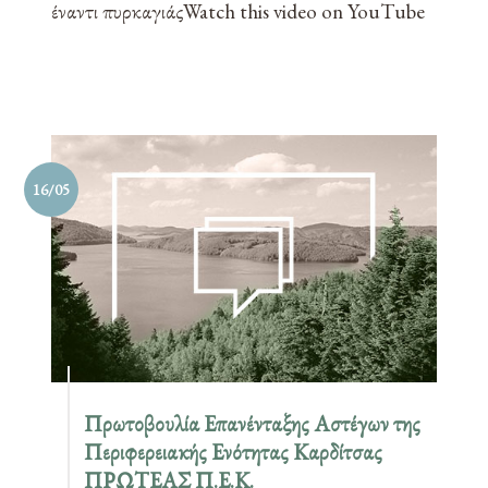
έναντι πυρκαγιάςWatch this video on YouTube
16/05
Πρωτοβουλία Επανένταξης Αστέγων της
Περιφερειακής Ενότητας Καρδίτσας
ΠΡΩΤΕΑΣ Π.Ε.Κ.