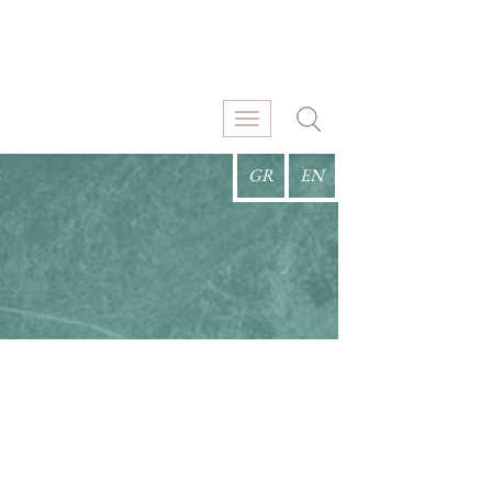
GR
EN