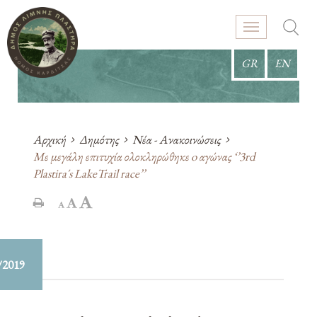
GR
EN
Αρχική
Δημότης
Νέα - Ανακοινώσεις
Με μεγάλη επιτυχία ολοκληρώθηκε o αγώνας ‘’3rd
Plastira΄s LakeTrail race’’
/2019