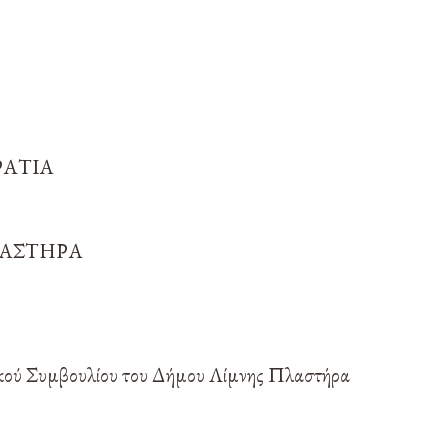
ΤΡΟΠΉΣ ΓΙΑ ΔΥΌΜΙΣΙ ΈΤ
ΠΌ 1-9-2014 ΈΩΣ 5-3-2017
(ΟΡΘΉ ΕΠΑΝΆΛΗΨΗ)
Η
ΡΑΤΙΑ
ΛΑΣΤΗΡΑ
ικού Συμβουλίου του Δήμου Λίμνης Πλαστήρα