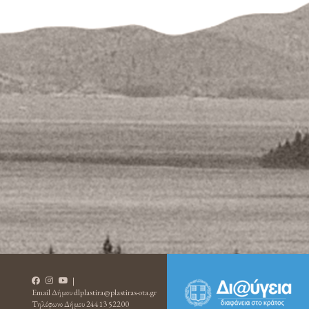
|
Email Δήμου
dlplastira@plastiras-ota.gr
Τηλέφωνο Δήμου
24413 52200