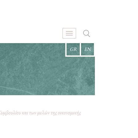
GR
EN
υμβουλίου και των μελών της οικονομικής