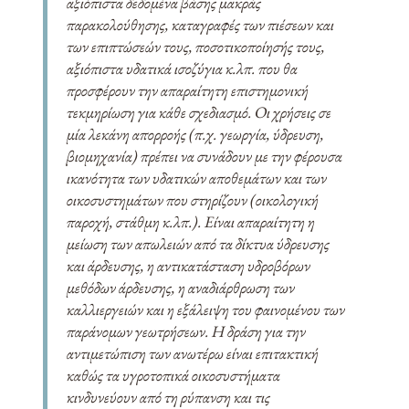
αξιόπιστα δεδομένα βάσης μακράς
παρακολούθησης, καταγραφές των πιέσεων και
των επιπτώσεών τους, ποσοτικοποίησής τους,
αξιόπιστα υδατικά ισοζύγια κ.λπ. που θα
προσφέρουν την απαραίτητη επιστημονική
τεκμηρίωση για κάθε σχεδιασμό. Οι χρήσεις σε
μία λεκάνη απορροής (π.χ. γεωργία, ύδρευση,
βιομηχανία) πρέπει να συνάδουν με την φέρουσα
ικανότητα των υδατικών αποθεμάτων και των
οικοσυστημάτων που στηρίζουν (οικολογική
παροχή, στάθμη κ.λπ.). Είναι απαραίτητη η
μείωση των απωλειών από τα δίκτυα ύδρευσης
και άρδευσης, η αντικατάσταση υδροβόρων
μεθόδων άρδευσης, η αναδιάρθρωση των
καλλιεργειών και η εξάλειψη του φαινομένου των
παράνομων γεωτρήσεων. Η δράση για την
αντιμετώπιση των ανωτέρω είναι επιτακτική
καθώς τα υγροτοπικά οικοσυστήματα
κινδυνεύουν από τη ρύπανση και τις