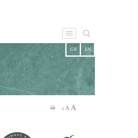
GR
EN