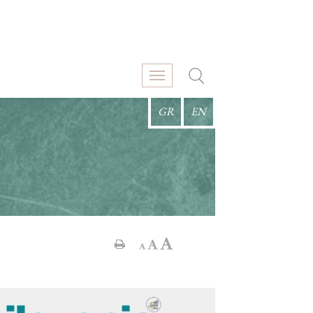
GR
EN