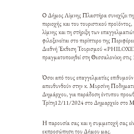
Ο Δήμος Λίμνης Πλαστήρα συνεχίζει την
περιοχής και του τουριστικού προϊόντος
λίμνης και τη στήριξη των επαγγελματιών
φιλοξενείται στο περίπτερο της Περιφέρ
Διεθνή Έκθεση Τουρισμού «PHILOXE
πραγματοποιηθεί στη Θεσσαλονίκη στις
Όσοι από τους επαγγελματίες επιθυμού
απευθυνθούν στην κ. Μυρσίνη Ποδηματά,
Δημάρχου, για παράδοση έντυπου προωθη
Τρίτη12/11/2024 στο Δημαρχείο στο Μ
Η παρουσία σας και η συμμετοχή σας είν
εκπροσώπηση του Δήμου μας.