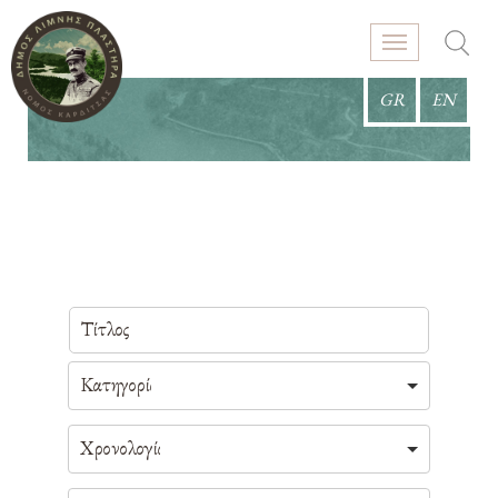
GR
EN