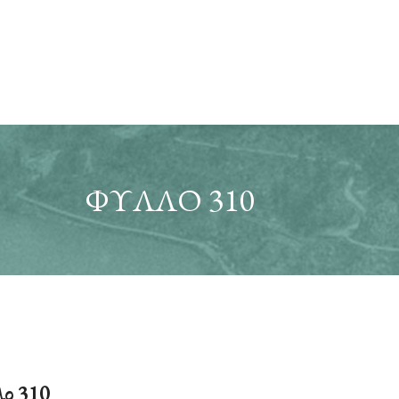
ΦΎΛΛΟ 310
ο 310