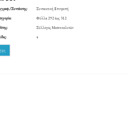
γραφ./Συντάκτης:
Συντακτική Επιτροπή
ηγορία:
Φύλλα 292 έως 312
ότης:
Σύλλογος Μεσενικολιτών
ίδες:
4
ήψη