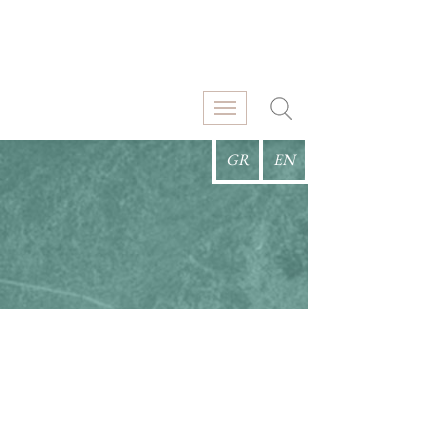
GR
EN