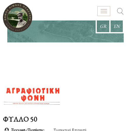
GR
EN
ΦΥΛΛΟ 50
Συγγραφ./Συντάκτης:
Συντακτική Επιτροπή