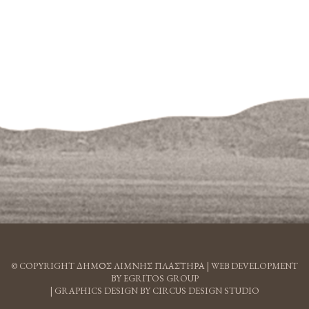
© COPYRIGHT ΔΗΜΟΣ ΛΙΜΝΗΣ ΠΛΑΣΤΗΡΑ |
WEB DEVELOPMENT
BY EGRITOS GROUP
|
GRAPHICS DESIGN BY CIRCUS DESIGN STUDIO