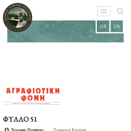
GR
EN
ΦΥΛΛΟ 51
Συγγραφ./Συντάκτης:
Συντακτική Επιτροπή