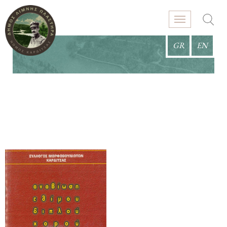
GR
EN