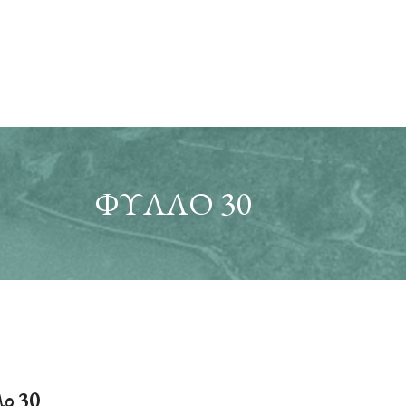
ΦΎΛΛΟ 30
ο 30