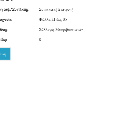
γραφ./Συντάκτης:
Συντακτική Επιτροπή
ηγορία:
Φύλλα 21 έως 35
ότης:
Σύλλογος Μορφοβουνιωτών
ίδες:
8
ήψη