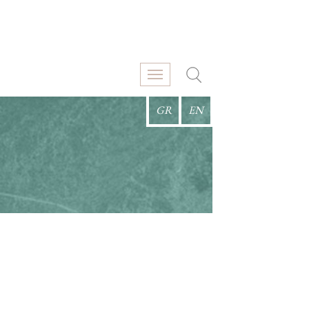
GR
EN