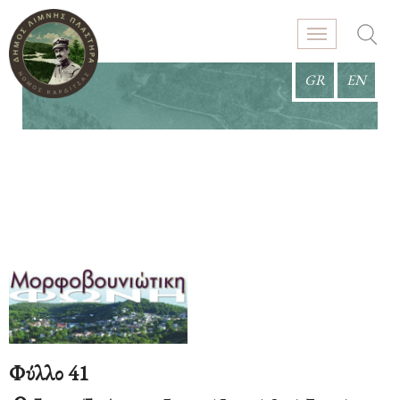
GR
EN
Φύλλο 41