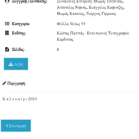
Συγγραφ./Συντάκτης:
Συντακτική Επιτροπή: Θωμάς Τσιτσιπάς,
Απόστολος Ρεφενές, Ευάγγελος Καφεντζής,
Θωμάς Κατοίκος, Γεώργιος Γέρμανος
Κατηγορία:
Φύλλα 36 έως 55
Εκδότης:
Κώστας Παππάς - Εκτυπωτική Τυπογραφείο
Καρδίτσας
Σελίδες:
8
Λήψη
Περιγραφή:
Κ α λ ο κ α ί ρ ι 2010
Επιστροφή