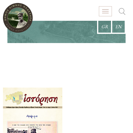
GR
EN