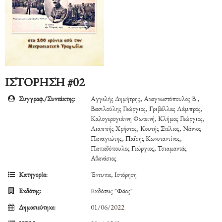
ΙΣΤΟΡΗΣΗ #02
Συγγραφ./Συντάκτης:
Αγγελής Δημήτρης, Αναγνωστόπουλος Β.,
Βασιλούλης Γεώργιος, Γριβέλλας Λάμπρος,
Καλογερογιάννη Φωτεινή, Κλήμος Γεώργιος,
Λιαππής Χρήστος, Κουτής Στέλιος, Νάννος
Παναγιώτης, Παΐσης Κωνσταντίνος,
Παπαδόπουλος Γεώργιος, Τσιαμαντάς
Αθανάσιος
Κατηγορία:
Έντυπα
,
Ιστόρηση
Εκδότης:
Εκδόσεις "Φάος"
Δημοσιεύτηκε:
01/06/2022