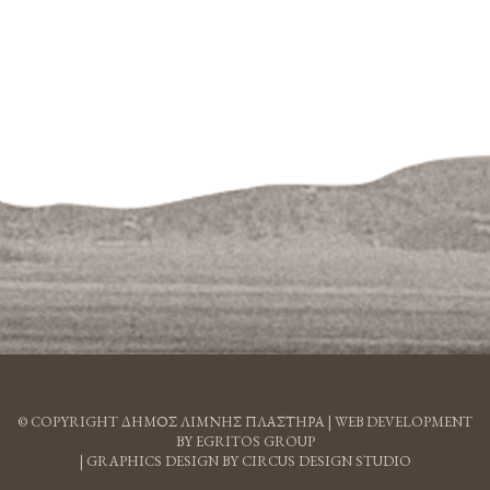
© COPYRIGHT ΔΗΜΟΣ ΛΙΜΝΗΣ ΠΛΑΣΤΗΡΑ |
WEB DEVELOPMENT
BY EGRITOS GROUP
|
GRAPHICS DESIGN BY CIRCUS DESIGN STUDIO