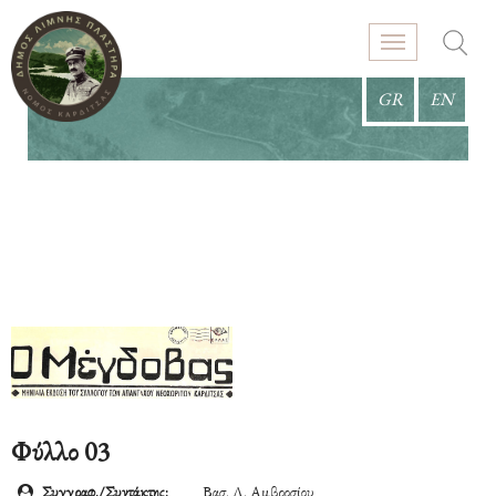
GR
EN
Φύλλο 03
Συγγραφ./Συντάκτης:
Βασ. Λ. Αμβροσίου