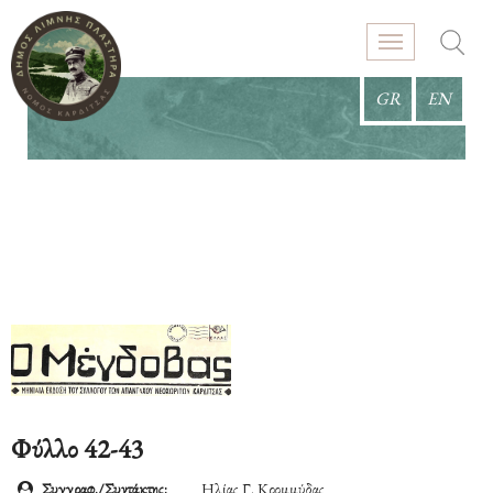
GR
EN
Φύλλο 42-43
Συγγραφ./Συντάκτης:
Ηλίας Γ. Κρομμύδας