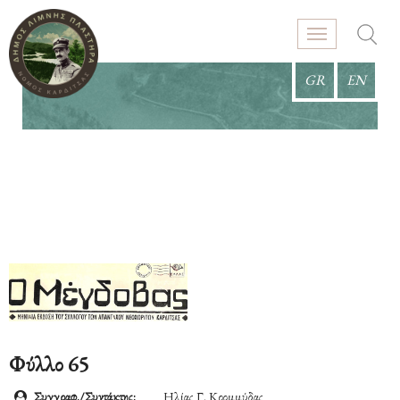
GR
EN
Φύλλο 65
Συγγραφ./Συντάκτης:
Ηλίας Γ. Κρομμύδας