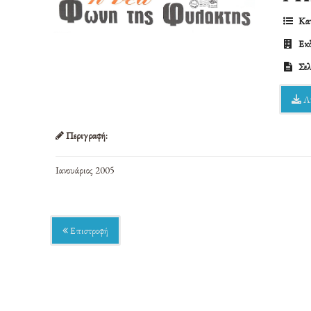
Κατ
Εκδ
Σελ
Λ
Περιγραφή:
Ιανουάριος 2005
Επιστροφή