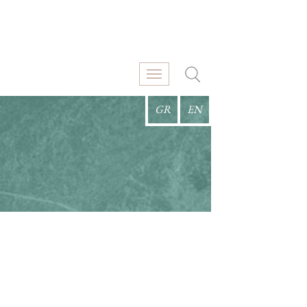
GR
EN