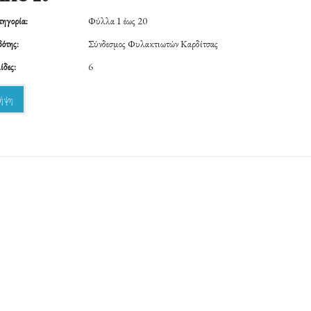
ηγορία:
Φύλλα 1 έως 20
ότης:
Σύνδεσμος Φυλακτιωτών Καρδίτσας
ίδες:
6
ήψη