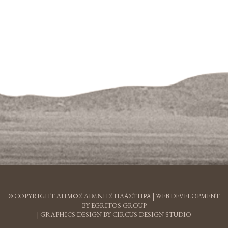
© COPYRIGHT ΔΗΜΟΣ ΛΙΜΝΗΣ ΠΛΑΣΤΗΡΑ |
WEB DEVELOPMENT
BY EGRITOS GROUP
|
GRAPHICS DESIGN BY CIRCUS DESIGN STUDIO