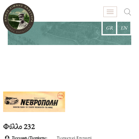
GR
EN
Φύλλο 232
Συγγραφ./Συντάκτης:
Συντακτική Επιτροπή