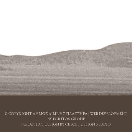
© COPYRIGHT ΔΗΜΟΣ ΛΙΜΝΗΣ ΠΛΑΣΤΗΡΑ |
WEB DEVELOPMENT
BY EGRITOS GROUP
|
GRAPHICS DESIGN BY CIRCUS DESIGN STUDIO