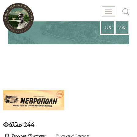
GR
EN
Φύλλο 244
Συγγραφ./Συντάκτης:
Συντακτική Επιτροπή