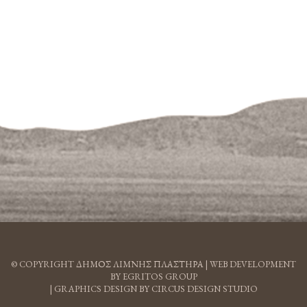
© COPYRIGHT ΔΗΜΟΣ ΛΙΜΝΗΣ ΠΛΑΣΤΗΡΑ |
WEB DEVELOPMENT
BY EGRITOS GROUP
|
GRAPHICS DESIGN BY CIRCUS DESIGN STUDIO