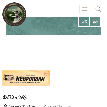
GR
EN
Φύλλο 265
Συγγραφ./Συντάκτης:
Συντακτική Επιτροπή