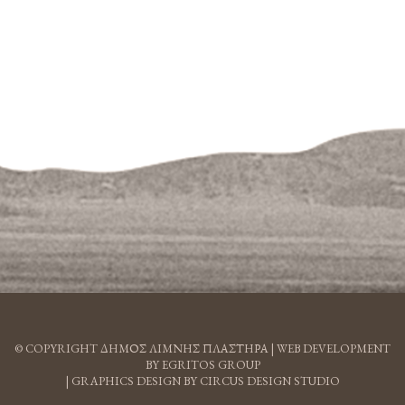
© COPYRIGHT ΔΗΜΟΣ ΛΙΜΝΗΣ ΠΛΑΣΤΗΡΑ |
WEB DEVELOPMENT
BY EGRITOS GROUP
|
GRAPHICS DESIGN BY CIRCUS DESIGN STUDIO