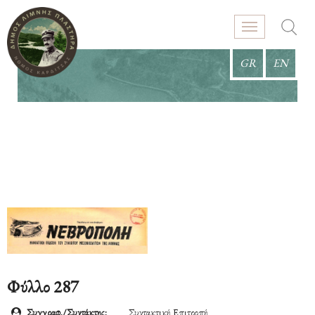
GR
EN
Φύλλο 287
Συγγραφ./Συντάκτης:
Συντακτική Επιτροπή