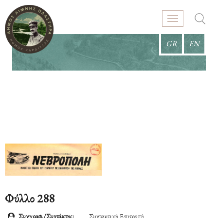
GR
EN
Φύλλο 288
Συγγραφ./Συντάκτης:
Συντακτική Επιτροπή