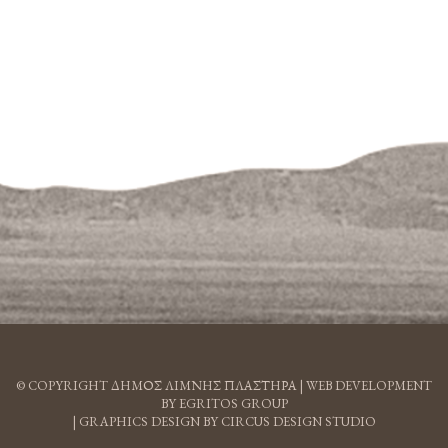
© COPYRIGHT ΔΗΜΟΣ ΛΙΜΝΗΣ ΠΛΑΣΤΗΡΑ |
WEB DEVELOPMENT
BY EGRITOS GROUP
|
GRAPHICS DESIGN BY CIRCUS DESIGN STUDIO