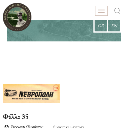
GR
EN
Φύλλο 35
Συγγραφ./Συντάκτης:
Συντακτική Επιτροπή