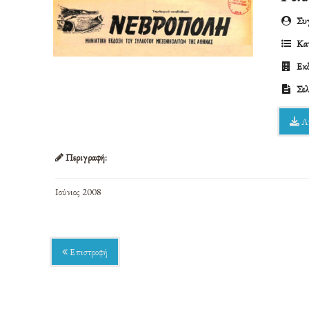
Συγ
Κατ
Εκδ
Σελ
Λ
Περιγραφή:
Ιούνιος 2008
Επιστροφή