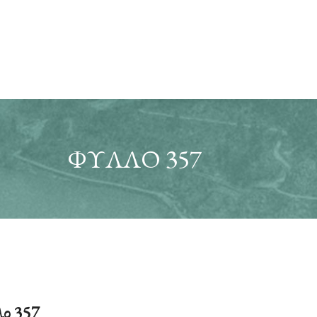
ΦΎΛΛΟ 357
ο 357