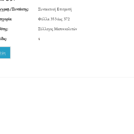
γραφ./Συντάκτης:
Συντακτική Επιτροπή
ηγορία:
Φύλλα 353 έως 372
ότης:
Σύλλογος Μεσενικολιτών
ίδες:
4
ήψη