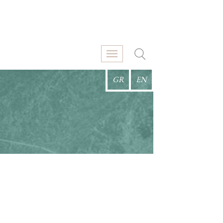
GR
EN