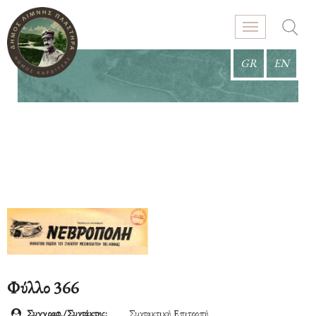
GR
EN
Φύλλο 366
Συγγραφ./Συντάκτης:
Συντακτική Επιτροπή