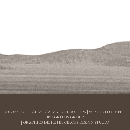
© COPYRIGHT ΔΗΜΟΣ ΛΙΜΝΗΣ ΠΛΑΣΤΗΡΑ |
WEB DEVELOPMENT
BY EGRITOS GROUP
|
GRAPHICS DESIGN BY CIRCUS DESIGN STUDIO