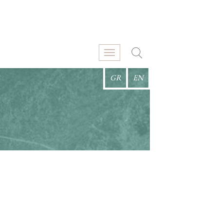
GR
EN