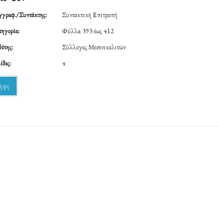
γραφ./Συντάκτης:
Συντακτική Επιτροπή
ηγορία:
Φύλλα 393 έως 412
ότης:
Σύλλογος Μεσενικολιτών
ίδες:
4
ήψη