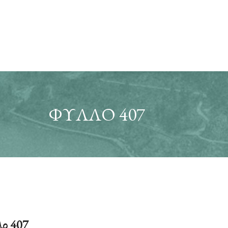
ΦΎΛΛΟ 407
ο 407