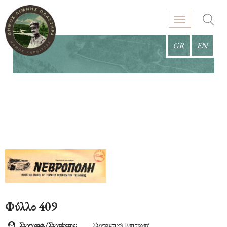
GR
EN
Φύλλο 409
Συγγραφ./Συντάκτης:
Συντακτική Επιτροπή