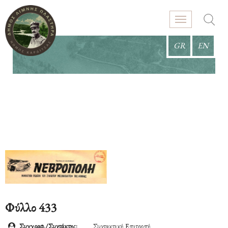
GR
EN
Φύλλο 433
Συγγραφ./Συντάκτης:
Συντακτική Επιτροπή