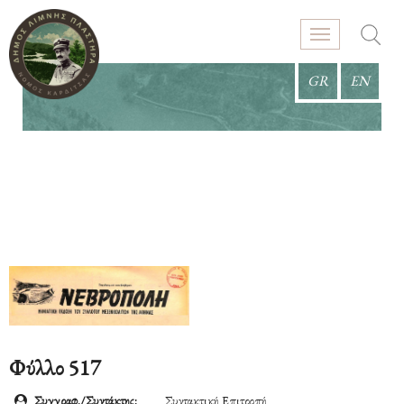
GR
EN
Φύλλο 517
Συγγραφ./Συντάκτης:
Συντακτική Επιτροπή