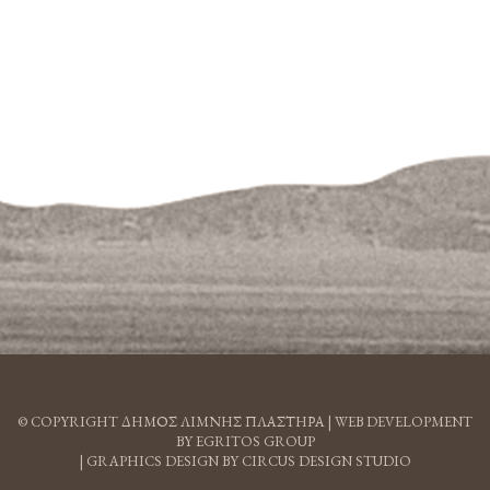
© COPYRIGHT ΔΗΜΟΣ ΛΙΜΝΗΣ ΠΛΑΣΤΗΡΑ |
WEB DEVELOPMENT
BY EGRITOS GROUP
|
GRAPHICS DESIGN BY CIRCUS DESIGN STUDIO