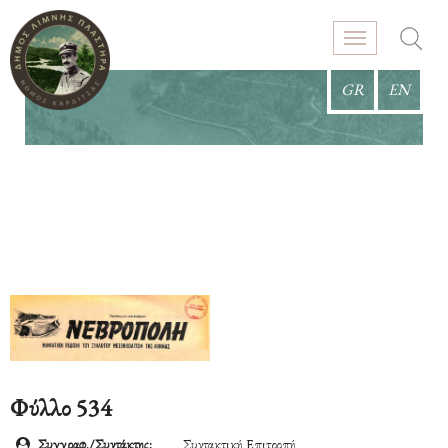
GR
EN
Φύλλο 534
Συγγραφ./Συντάκτης:
Συντακτική Επιτροπή