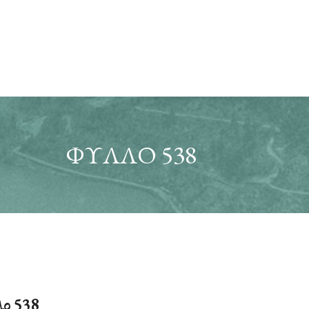
ΦΎΛΛΟ 538
ο 538