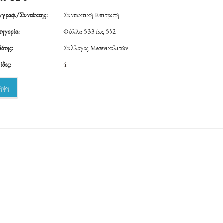
γραφ./Συντάκτης:
Συντακτική Επιτροπή
ηγορία:
Φύλλα 533 έως 552
ότης:
Σύλλογος Μεσενικολιτών
ίδες:
4
ήψη