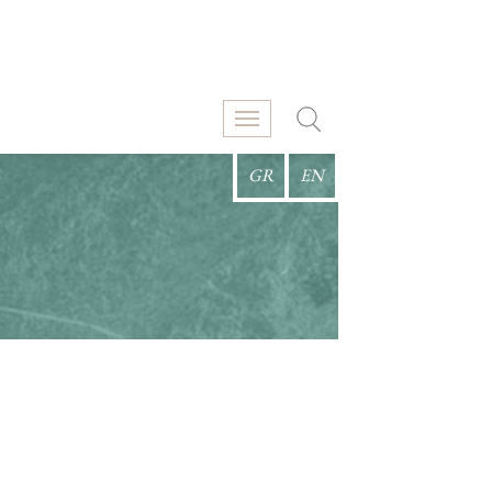
GR
EN