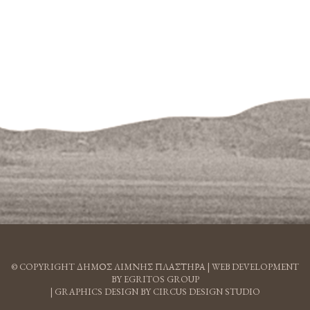
© COPYRIGHT ΔΗΜΟΣ ΛΙΜΝΗΣ ΠΛΑΣΤΗΡΑ |
WEB DEVELOPMENT
BY EGRITOS GROUP
|
GRAPHICS DESIGN BY CIRCUS DESIGN STUDIO