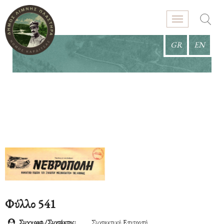
GR
EN
Φύλλο 541
Συγγραφ./Συντάκτης:
Συντακτική Επιτροπή