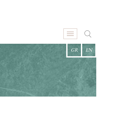
GR
EN