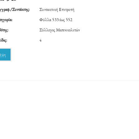
γραφ./Συντάκτης:
Συντακτική Επιτροπή
ηγορία:
Φύλλα 533 έως 552
ότης:
Σύλλογος Μεσενικολιτών
ίδες:
4
ήψη