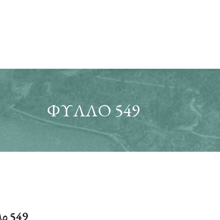
ΦΎΛΛΟ 549
ο 549