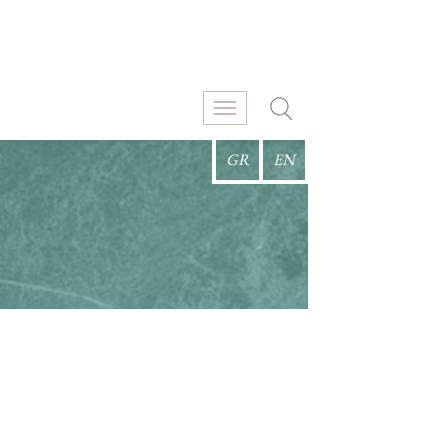
GR
EN