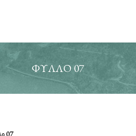
ΦΎΛΛΟ 07
ο 07