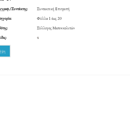
γραφ./Συντάκτης:
Συντακτική Επιτροπή
ηγορία:
Φύλλα 1 έως 20
ότης:
Σύλλογος Μεσενικολιτών
ίδες:
4
ήψη