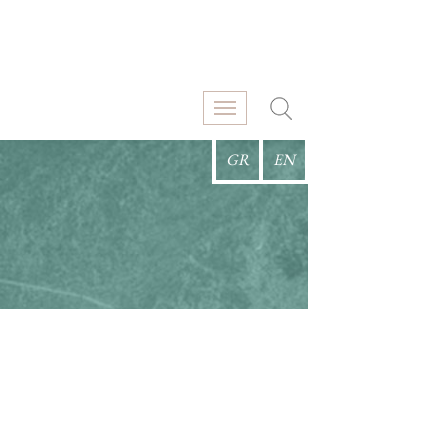
GR
EN