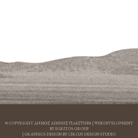
© COPYRIGHT ΔΗΜΟΣ ΛΙΜΝΗΣ ΠΛΑΣΤΗΡΑ |
WEB DEVELOPMENT
BY EGRITOS GROUP
|
GRAPHICS DESIGN BY CIRCUS DESIGN STUDIO