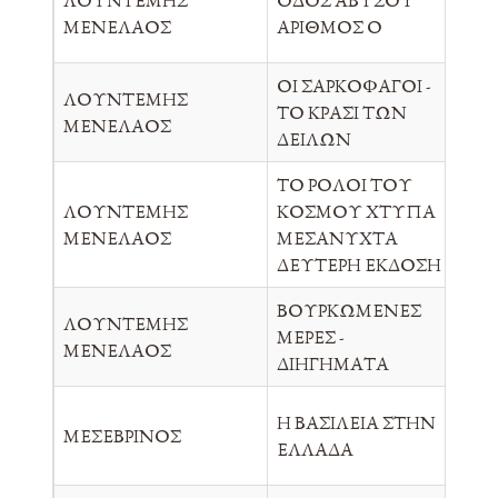
ΛΟΥΝΤΕΜΗΣ
ΟΔΟΣ ΑΒΥΣΟΥ
ΤΟ
ΜΕΝΕΛΑΟΣ
ΑΡΙΘΜΟΣ Ο
ΟΙ ΣΑΡΚΟΦΑΓΟΙ -
ΛΟΥΝΤΕΜΗΣ
ΤΟ ΚΡΑΣΙ ΤΩΝ
Π.Λ
ΜΕΝΕΛΑΟΣ
ΔΕΙΛΩΝ
ΤΟ ΡΟΛΟΙ ΤΟΥ
ΛΟΥΝΤΕΜΗΣ
ΚΟΣΜΟΥ ΧΤΥΠΑ
Π.Λ
ΜΕΝΕΛΑΟΣ
ΜΕΣΑΝΥΧΤΑ
ΔΕΥΤΕΡΗ ΕΚΔΟΣΗ
ΒΟΥΡΚΩΜΕΝΕΣ
ΛΟΥΝΤΕΜΗΣ
ΜΕΡΕΣ -
ΝΕ
ΜΕΝΕΛΑΟΣ
ΔΙΗΓΗΜΑΤΑ
Η ΒΑΣΙΛΕΙΑ ΣΤΗΝ
ΜΕΣΕΒΡΙΝΟΣ
LU
ΕΛΛΑΔΑ