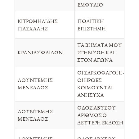
ΕΜΦΥΛΙΟ
ΚΙΤΡΟΜΗΛΙΔΗΣ
ΠΟΛΙΤΙΚΗ
ΠΟ
ΠΑΣΧΑΛΗΣ
ΕΠΙΣΤΗΜΗ
ΤΑ ΒΗΜΑΤΑ ΜΟΥ
ΚΡΑΝΙΑΣ ΦΑΙΔΩΝ
ΣΤΗΝ ΖΩΗ ΚΑΙ
ΑΥ
ΣΤΟΝ ΑΓΩΝΑ
ΟΙ ΣΑΡΚΟΦΑΓΟΙ ΙΙ -
ΛΟΥΝΤΕΜΗΣ
ΟΙ ΗΡΩΕΣ
Π.Λ
ΜΕΝΕΛΑΟΣ
ΚΟΙΜΟΥΝΤΑΙ
ΑΝΗΣΥΧΑ
ΟΔΟΣ ΑΒΥΣΟΥ
ΛΟΥΝΤΕΜΗΣ
ΑΡΙΘΜΟΣ Ο
Π.Λ
ΜΕΝΕΛΑΟΣ
ΔΕΥΤΕΡΗ ΕΚΔΟΣΗ