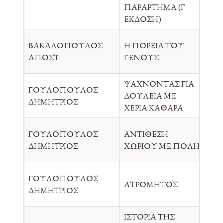
ΠΑΡΑΡΤΗΜΑ (Γ
ΕΚΔΟΣΗ)
ΒΑΚΑΛΟΠΟΥΛΟΣ
Η ΠΟΡΕΙΑ ΤΟΥ
ΟΙ
ΑΠΟΣΤ.
ΓΕΝΟΥΣ
ΦΙ
ΨΑΧΝΟΝΤΑΣ ΓΙΑ
ΓΟΥΛΟΠΟΥΛΟΣ
ΔΟΥΛΕΙΑ ΜΕ
ΑΥ
ΔΗΜΗΤΡΙΟΣ
ΧΕΡΙΑ ΚΑΘΑΡΑ
ΓΟΥΛΟΠΟΥΛΟΣ
ΑΝΤΙΘΕΣΗ
ΑΥ
ΔΗΜΗΤΡΙΟΣ
ΧΩΡΙΟΥ ΜΕ ΠΟΛΗ
ΓΟΥΛΟΠΟΥΛΟΣ
ΑΤΡΟΜΗΤΟΣ
ΑΥ
ΔΗΜΗΤΡΙΟΣ
ΙΣΤΟΡΙΑ ΤΗΣ