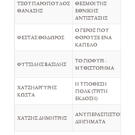
ΤΣΟΥΠΑΡΟΠΟΥΛΟΣ
ΘΕΣΜΟΙ ΤΗΣ
ΓΛ
ΘΑΝΑΣΗΣ
ΕΘΝΙΚΗΣ
ΑΝΤΙΣΤΑΣΗΣ
Ο ΓΕΡΟΣ ΠΟΥ
ΦΕΣΤΑΣ ΘΟΔΩΡΟΣ
ΦΟΡΟΥΣΕ ΕΝΑ
ΕΚ
ΚΑΠΕΛΟ
ΤΟ ΓΙΟΦΥΡΙ -
ΦΥΤΣΙΛΗΣ ΒΑΣΙΛΗΣ
ΑΥ
ΜΥΘΙΣΤΟΡΗΜΑ
Η ΥΠΟΘΕΣΗ
ΧΑΤΖΗΑΡΓΥΡΗΣ
ΠΟΛΚ (ΤΡΙΤΗ
GU
ΚΩΣΤΑ
ΕΚΔΟΣΗ)
ΑΝΥΠΕΡΑΣΠΙΣΤΟΙ
ΧΑΤΖΗΣ ΔΗΜΗΤΡΗΣ
ΚΑ
ΔΙΗΓΗΜΑΤΑ