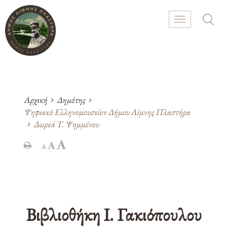
GR
EN
Αρχική
Δημότης
Ψηφιακό Ελληνομουσείον Δήμου Λίμνης Πλαστήρα
Δωρεά Τ. Ψημμένου
Βιβλιοθήκη Ι. Γακιόπουλου