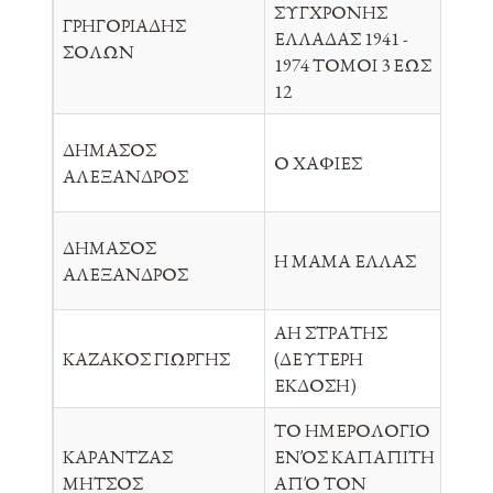
ΣΥΓΧΡΟΝΗΣ
ΓΡΗΓΟΡΙΑΔΗΣ
ΚΥ
ΕΛΛΑΔΑΣ 1941 -
ΣΟΛΩΝ
ΕΛ
1974 ΤΟΜΟΙ 3 ΕΩΣ
12
ΔΗΜΑΣΟΣ
Ο ΧΑΦΙΕΣ
ΕΚ
ΑΛΕΞΑΝΔΡΟΣ
ΔΗΜΑΣΟΣ
ΣΥ
Η ΜΑΜΑ ΕΛΛΑΣ
ΑΛΕΞΑΝΔΡΟΣ
ΕΠ
ΑΗ ΣΤΡΑΤΗΣ
ΣΥ
ΚΑΖΑΚΟΣ ΓΙΩΡΓΗΣ
(ΔΕΥΤΕΡΗ
ΕΠ
ΕΚΔΟΣΗ)
ΤΟ ΗΜΕΡΟΛΟΓΙΟ
ΚΑΡΑΝΤΖΑΣ
ΕΝΌΣ ΚΑΠΑΠΙΤΗ
ΒΙ
ΜΗΤΣΟΣ
ΑΠΌ ΤΟΝ