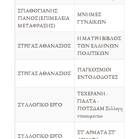
ΣΠΑΘΟΓΙΑΝΗΣ
ΜΝΗΜΕΣ
ΠΑΝΟΣ (ΕΠΙΜΕΛΕΙΑ
ΚΕ
ΓΥΝΑΙΚΩΝ
ΜΕΤΑΦΡΑΣΗΣ)
Η ΜΑΥΡΗ ΒΙΒΛΟΣ
ΣΤΡΙΓΑΣ ΑΘΑΝΑΣΙΟΣ
ΤΩΝ ΕΛΛΗΝΩΝ
ΝΕ
ΠΟΛΙΤΙΚΩΝ
ΠΑΓΚΟΣΜΙΟΙ
ΣΤΡΙΓΑΣ ΑΘΑΝΑΣΙΟΣ
ΝΕ
ΕΝΤΟΛΟΔΟΤΕΣ
ΤΕΧΕΡΑΝΗ -
ΓΙΑΛΤΑ -
ΣΥ
ΣΥΛΛΟΓΙΚΟ ΕΡΓΟ
ΠΟΤΣΔΑΜ Συλλογη
ΕΠ
ντοκουμεντων
ΣΤ' ΑΡΜΑΤΑ ΣΤ'
ΣΥΛΛΟΓΙΚΟ ΕΡΓΟ
Π.Λ