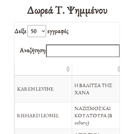
Δωρεά Τ. Ψημμένου
Δείξε
εγγραφές
Αναζήτηση:
ΣΥΓΓΡΑΦΕΑΣ
ΤΙΤΛΟΣ
ΕΚ
Η ΒΑΛΙΤΣΑ ΤΗΣ
KAREN LEVINE
ΣΑ
ΧΑΝΑ
ΝΑΖΙΣΜΟΣ ΚΑΙ
RIEHARD LIONEL
ΚΟΥΛΤΟΥΡΑ (Β
ΕΚ
εκδοση)