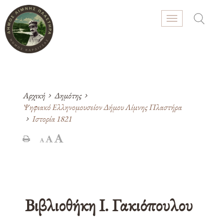
GR
EN
Αρχική
Δημότης
Ψηφιακό Ελληνομουσείον Δήμου Λίμνης Πλαστήρα
Ιστορία 1821
Βιβλιοθήκη Ι. Γακιόπουλου