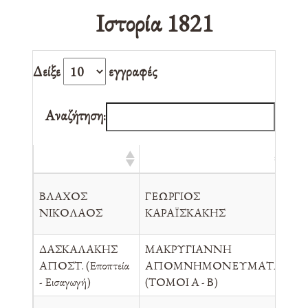
Ιστορία 1821
Δείξε
εγγραφές
Αναζήτηση:
ΣΥΓΓΡΑΦΕΑΣ
ΤΙΤΛΟΣ
Ε
ΒΛΑΧΟΣ
ΓΕΩΡΓΙΟΣ
Α
ΝΙΚΟΛΑΟΣ
ΚΑΡΑΪΣΚΑΚΗΣ
ΔΑΣΚΑΛΑΚΗΣ
ΜΑΚΡΥΓΙΑΝΝΗ
ΒΙ
ΑΠΟΣΤ. (Εποπτεία
ΑΠΟΜΝΗΜΟΝΕΥΜΑΤΑ
ΠΡ
- Εισαγωγή)
(ΤΟΜΟΙ Α - Β)