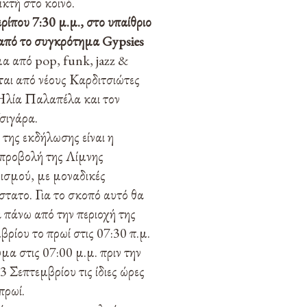
κτή στο κοινό.
ίπου 7:30 μ.μ., στο υπαίθριο
 από το συγκρότημα Gypsies
μα από pop, funk, jazz &
ται από νέους Καρδιτσιώτες
 Ηλία Παλαπέλα και τον
σιγάρα.
 της εκδήλωσης είναι η
 προβολή της Λίμνης
ισμού, με μοναδικές
όστατο. Για το σκοπό αυτό θα
α πάνω από την περιοχή της
ίου το πρωί στις 07:30 π.μ.
μα στις 07:00 μ.μ. πριν την
 Σεπτεμβρίου τις ίδιες ώρες
πρωί.