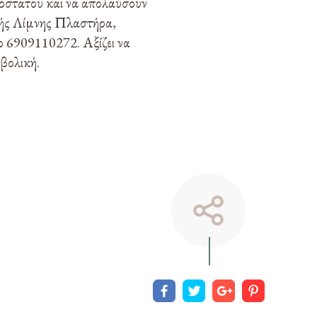
ρόστατου και να απολαύσουν
οχής Λίμνης Πλαστήρα,
ο 6909110272. Αξίζει να
μβολική.