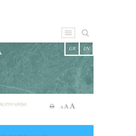
Α
GR
EN
ας στον κόσμο