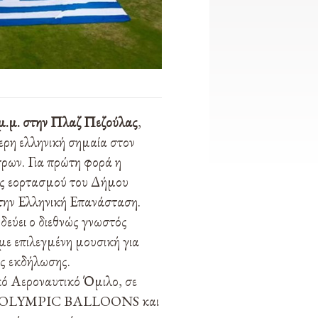
μ.μ. στην Πλαζ Πεζούλας
,
ερη ελληνική σημαία στον
ρων. Για πρώτη φορά η
ις εορτασμού του Δήμου
την Ελληνική Επανάσταση.
δεύει ο διεθνώς γνωστός
ε επιλεγμένη μουσική για
ς εκδήλωσης.
κό Αεροναυτικό Όμιλο, σε
ρεία OLYMPIC BALLOONS και