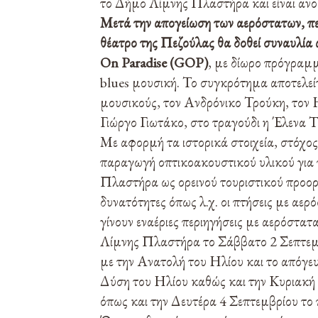
το Δήμο Λίμνης Πλαστήρα και είναι ανοι
Μετά την απογείωση των αερόστατων, περ
θέατρο της Πεζούλας θα δοθεί συναυλία
On Paradise (GOP)
, με δίωρο πρόγραμ
blues μουσική. Το συγκρότημα αποτελεί
μουσικούς, τον Ανδρόνικο Τρούκη, τον
Γιώργο Γιωτάκο, στο τραγούδι η Έλενα Τ
Με αφορμή τα ιστορικά στοιχεία, στόχος
παραγωγή οπτικοακουστικού υλικού για
Πλαστήρα ως ορεινού τουριστικού προορ
δυνατότητες όπως λ.χ. οι πτήσεις με αερ
γίνουν εναέριες περιηγήσεις με αερόστατ
Λίμνης Πλαστήρα το Σάββατο 2 Σεπτεμβρ
με την Ανατολή του Ηλίου και το απόγευ
Δύση του Ηλίου καθώς και την Κυριακή 3
όπως και την Δευτέρα 4 Σεπτεμβρίου το 