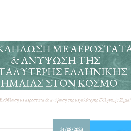
ΕΚΔΉΛΩΣΗ ΜΕ ΑΕΡΌΣΤΑΤ
& ΑΝΎΨΩΣΗ ΤΗΣ
ΓΑΛΎΤΕΡΗΣ ΕΛΛΗΝΙΚΉΣ
ΣΗΜΑΊΑΣ ΣΤΟΝ ΚΌΣΜΟ
Εκδήλωση με αερόστατα & ανύψωση της μεγαλύτερης Ελληνικής Σημαί
31/08/2023