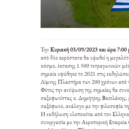
Την
Κυριακή 03/09/2023 και ώρα 7:00 
από δύο αερόστατα θα υψωθεί η μεγαλύτ
κόσμο, έκτασης 1.500 τετραγωνικών μέτ
σημαία υψώθηκε το 2021 στις εκδηλώσε
Λίμνης Πλαστήρα των 200 χρόνων από 
Φέτος την ανύψωση της σημαίας θα συνο
σαξοφωνίστας κ. Δημήτρης Βασιλάκης, μ
σαξόφωνο, ανάλογο με την φιλοσοφία τη
Η εκδήλωση υλοποιείται από τον Ελληνι
συνεργασία με την Αεροπορική Εται