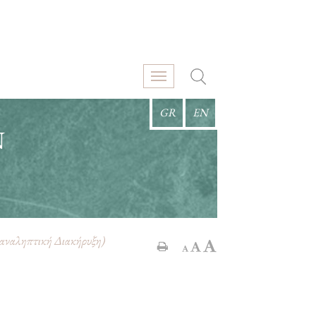
GR
EN
Ν
αναληπτική Διακήρυξη)