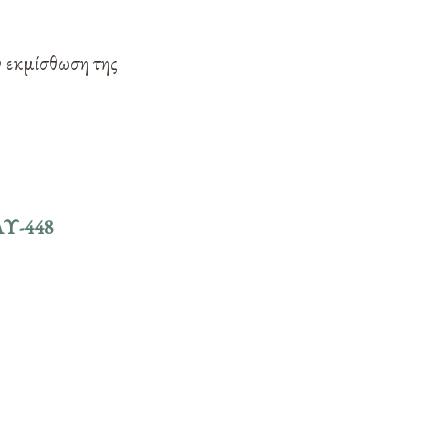
ν εκμίσθωση της
ΛΥ-448