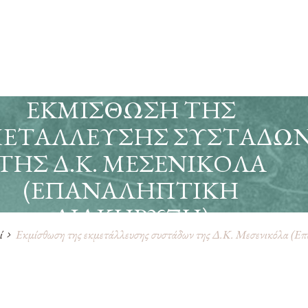
ΕΚΜΊΣΘΩΣΗ ΤΗΣ
ΕΤΆΛΛΕΥΣΗΣ ΣΥΣΤΆΔΩ
ΤΗΣ Δ.Κ. ΜΕΣΕΝΙΚΌΛΑ
(ΕΠΑΝΑΛΗΠΤΙΚΉ
ΔΙΑΚΉΡΥΞΗ)
ί
Εκμίσθωση της εκμετάλλευσης συστάδων της Δ.Κ. Μεσενικόλα (Επ