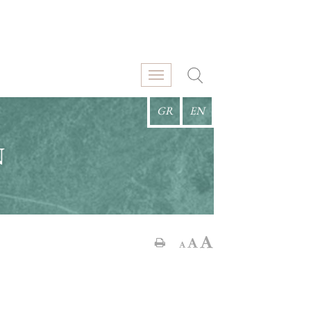
GR
EN
Ν