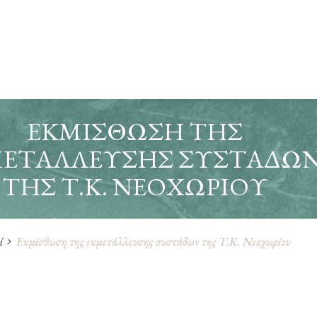
ΕΚΜΊΣΘΩΣΗ ΤΗΣ
ΕΤΆΛΛΕΥΣΗΣ ΣΥΣΤΆΔΩ
ΤΗΣ Τ.Κ. ΝΕΟΧΩΡΊΟΥ
ί
Εκμίσθωση της εκμετάλλευσης συστάδων της Τ.Κ. Νεοχωρίου